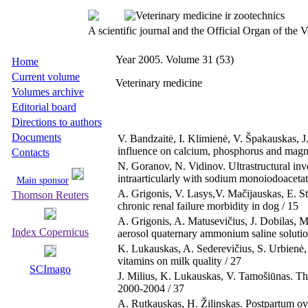
A scientific journal and the Official Organ of the
Year 2005. Volume 31 (53)
Home
Current volume
Veterinary medicine
Volumes archive
Editorial board
Directions to authors
Documents
V. Bandzaitė, I. Klimienė, V. Špakauskas, J
influence on calcium, phosphorus and magne
Contacts
N. Goranov, N. Vidinov. Ultrastructural invest
intraarticularly with sodium monoiodoacetat
Main sponsor
A. Grigonis, V. Lasys,V. Mačijauskas, E. S
Thomson Reuters
chronic renal failure morbidity in dog / 15
A. Grigonis, A. Matusevičius, J. Dobilas, M.
Index Copernicus
aerosol quaternary ammonium saline solution
K. Lukauskas, A. Sederevičius, S. Urbienė,
vitamins on milk quality / 27
SCImago
J. Milius, K. Lukauskas, V. Tamošiūnas. The 
2000-2004 / 37
A. Rutkauskas, H. Žilinskas. Postpartum ova