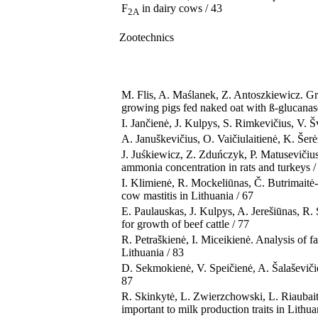
F
in dairy cows / 43
2A
Zootechnics
M. Flis, A. Maślanek, Z. Antoszkiewicz. Grow
growing pigs fed naked oat with ß-glucanase
I. Jančienė, J. Kulpys, S. Rimkevičius, V. Šv
A. Januškevičius, O. Vaičiulaitienė, K. Šerėn
J. Juśkiewicz, Z. Zduńczyk, P. Matusevičius
ammonia concentration in rats and turkeys /
I. Klimienė, R. Mockeliūnas, Č. Butrimaitė
cow mastitis in Lithuania / 67
E. Paulauskas, J. Kulpys, A. Jerešiūnas, R.
for growth of beef cattle / 77
R. Petraškienė, I. Miceikienė. Analysis of f
Lithuania / 83
D. Sekmokienė, V. Speičienė, A. Šalaševiči
87
R. Skinkytė, L. Zwierzchowski, L. Riaubaitė,
important to milk production traits in Lith